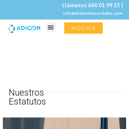
Llámanos 600 01 99 15 |
ASÓCIATE
La asociación
La diabetes
Nuestros
Estatutos