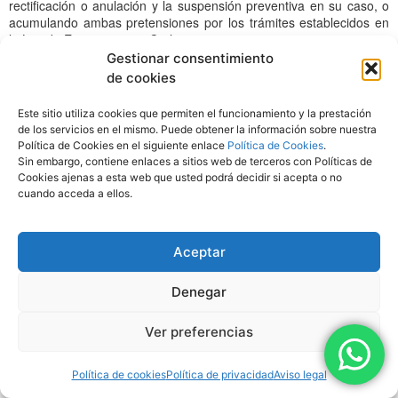
rectificación o anulación y la suspensión preventiva en su caso, o
acumulando ambas pretensiones por los trámites establecidos en
la Ley de Enjuiciamiento Civil.
Gestionar consentimiento
En tanto se resuelven las contiendas de orden interno que puedan
de cookies
suscitarse en la asociación, las solicitudes de constancia registral
que se formulen sobre las cuestiones controvertidas sólo darán
Este sitio utiliza cookies que permiten el funcionamiento y la prestación
lugar a anotaciones provisionales.
de los servicios en el mismo. Puede obtener la información sobre nuestra
Política de Cookies en el siguiente enlace
Política de Cookies
.
Sin embargo, contiene enlaces a sitios web de terceros con Políticas de
CAPITULO VI
Cookies ajenas a esta web que usted podrá decidir si acepta o no
SOCIOS
cuando acceda a ellos.
Artículo 31. Clases.
Dentro de la Asociación existirán las siguientes clases de socios:
Aceptar
a) Socios fundadores, que serán aquéllos que participen en el acto
de constitución de la Asociación.
Denegar
b) Socios de número, que serán los que ingresen después de la
constitución de la Asociación.
Ver preferencias
c) Socios de honor, los que por su prestigio o por haber contribuido
de modo relevante a la dignificación y desarrollo de la asociación,
se hagan acreedores de tal distinción, además de los socios
Política de cookies
Política de privacidad
Aviso legal
fundadores. El nombramiento de los socios de honor