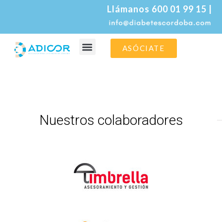
Llámanos 600 01 99 15 |
ASÓCIATE
La asociación
La diabetes
Nuestros colaboradores