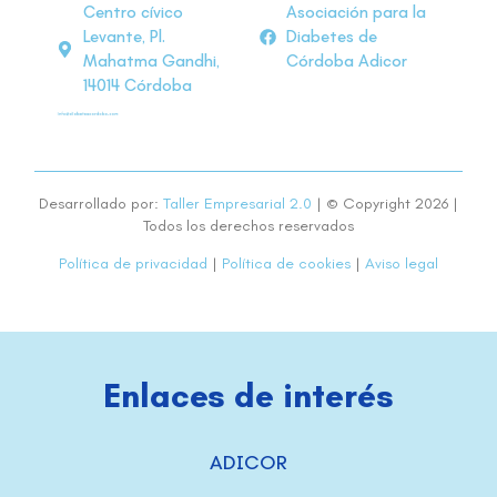
Centro cívico
Asociación para la
Levante, Pl.
Diabetes de
Mahatma Gandhi,
Córdoba Adicor
14014 Córdoba
Desarrollado por:
Taller Empresarial 2.0
| © Copyright 2026 |
Todos los derechos reservados
Política de privacidad
|
Política de cookies
|
Aviso legal
Enlaces de interés
ADICOR