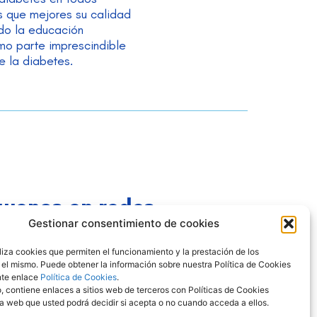
s que mejores su calidad
do la educación
mo parte imprescindible
e la diabetes.
guenos en redes
Gestionar consentimiento de cookies
adicor_cordoba
tiliza cookies que permiten el funcionamiento y la prestación de los
 el mismo. Puede obtener la información sobre nuestra Política de Cookies
Asociación para la Diabetes de Córdoba
ente enlace
Política de Cookies
.
, contiene enlaces a sitios web de terceros con Políticas de Cookies
Adicor
ta web que usted podrá decidir si acepta o no cuando acceda a ellos.