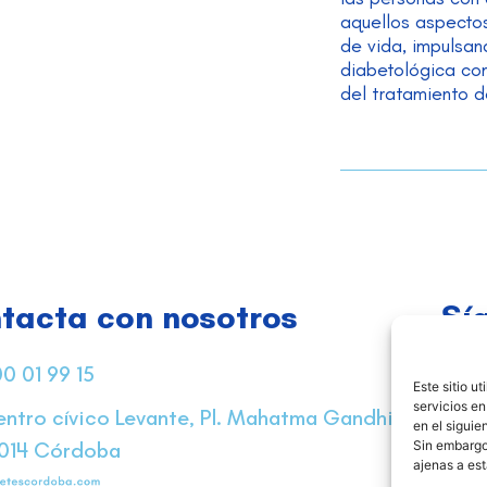
aquellos aspecto
de vida, impulsan
diabetológica co
del tratamiento d
tacta con nosotros
Sí
0 01 99 15
Este sitio u
servicios en
ntro cívico Levante, Pl. Mahatma Gandhi,
en el sigui
Sin embargo
4014 Córdoba
ajenas a es